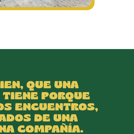
IEN, QUE UNA
 TIENE PORQUE
OS ENCUENTROS,
ADOS DE UNA
NA COMPAÑÍA.