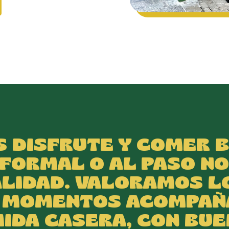
 DISFRUTE Y COMER B
NFORMAL O AL PASO NO
ALIDAD. VALORAMOS L
 MOMENTOS ACOMPAÑ
IDA CASERA, CON BUE