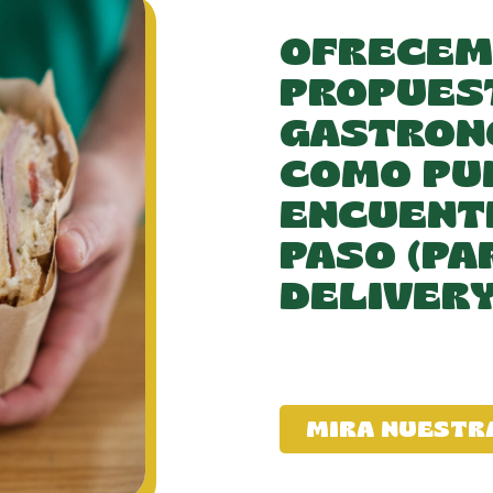
OFRECEM
PROPUES
GASTRONÓ
COMO PU
ENCUENTR
PASO (PA
DELIVERY
MIRA NUESTR