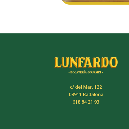
c/ del Mar, 122
08911 Badalona
618 84 21 93