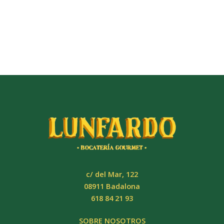
c/ del Mar, 122
08911 Badalona
618 84 21 93
SOBRE NOSOTROS